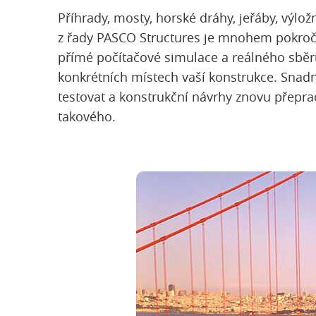
Příhrady, mosty, horské dráhy, jeřáby, výlo
z řady PASCO Structures je mnohem pokročil
přímé počítačové simulace a reálného sběru
konkrétních místech vaší konstrukce. Snad
testovat a konstrukční návrhy znovu přepra
takového.