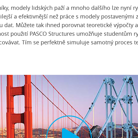
žníky, modely lidských paží a mnoho dalšího lze nyní r
ejší a efektivnější než práce s modely postavenými z 
 dat. Můžete tak ihned porovnat teoretické výpočty a
nost použití PASCO Structures umožňuje studentům ry
covávat. Tím se perfektně simuluje samotný proces te