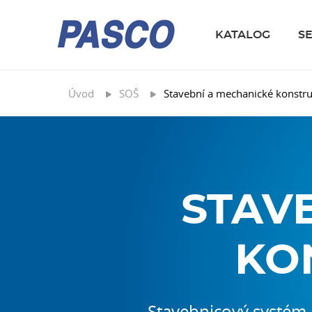
KATALOG
S
Úvod
SOŠ
Stavební a mechanické konstr
STAV
KO
Stavebnicový systém 