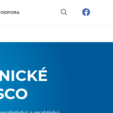
PODPORA
NICKÉ
SCO
alistický a praktický