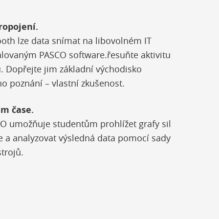
ropojení.
oth lze data snímat na libovolném IT
talovaným PASCO software.řesuňte aktivitu
. Dopřejte jim základní východisko
o poznání – vlastní zkušenost.
ém čase.
O umožňuje studentům prohlížet grafy sil
e a analyzovat výsledná data pomocí sady
trojů.