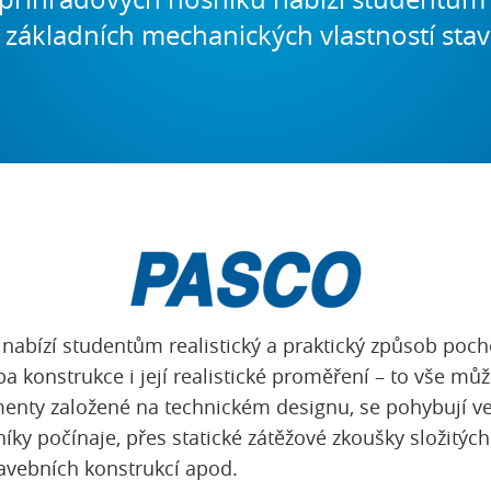
základních mechanických vlastností stav
nabízí studentům realistický a praktický způsob poc
a konstrukce i její realistické proměření – to vše může
menty založené na technickém designu, se pohybují ve
ky počínaje, přes statické zátěžové zkoušky složitýc
avebních konstrukcí apod.