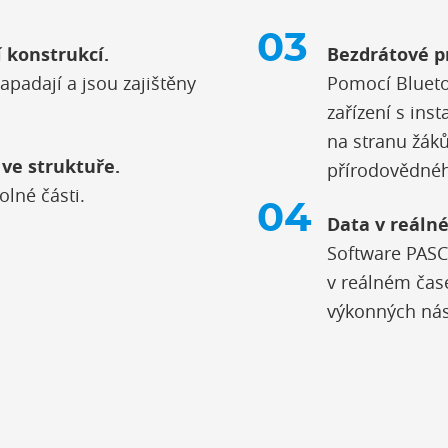
 konstrukcí.
Bezdrátové p
apadají a jsou zajištěny
Pomocí Blueto
zařízení s ins
na stranu žáků
 ve struktuře.
přírodovědnéh
olné části.
Data v reáln
Software PASC
v reálném čas
výkonných nás