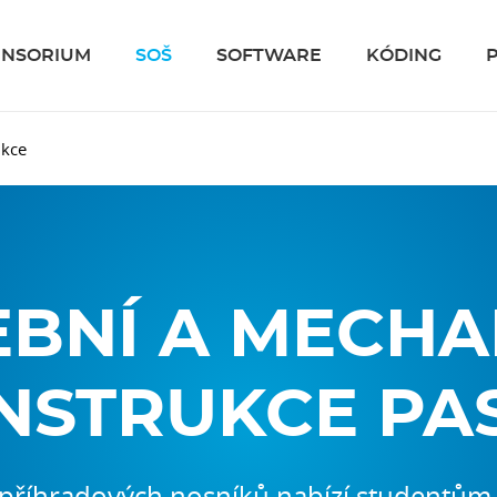
ENSORIUM
SOŠ
SOFTWARE
KÓDING
ukce
EBNÍ A MECHA
NSTRUKCE PA
příhradových nosníků nabízí studentům re