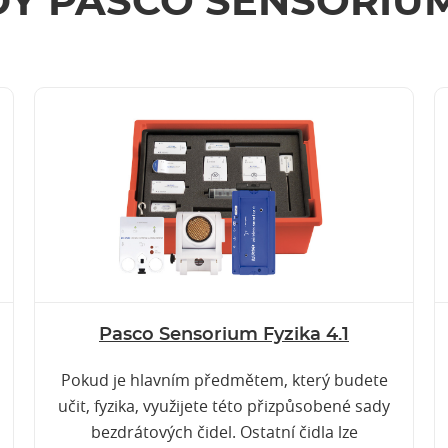
Y PASCO SENSORIUM
Pasco Sensorium Fyzika 4.1
Pokud je hlavním předmětem, který budete
učit, fyzika, využijete této přizpůsobené sady
bezdrátových čidel. Ostatní čidla lze