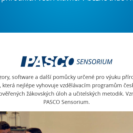
senzory, software a další pomůcky určené pro výuku pří
, která nejlépe vyhovuje vzdělávacím programům česk
věřených žákovských úloh a učitelských metodik. Vzn
PASCO Sensorium.