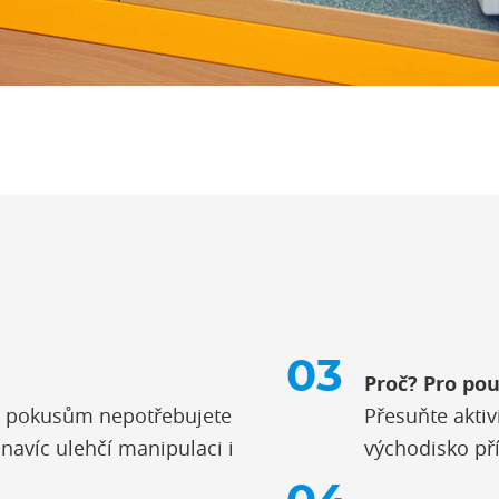
Proč? Pro pou
 K pokusům nepotřebujete
Přesuňte aktiv
 navíc ulehčí manipulaci i
východisko př