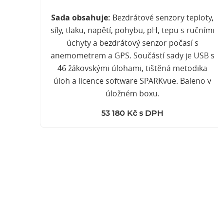
Sada obsahuje:
Bezdrátové senzory teploty,
síly, tlaku, napětí, pohybu, pH, tepu s ručními
úchyty a bezdrátový senzor počasí s
anemometrem a GPS. Součástí sady je USB s
46 žákovskými úlohami, tištěná metodika
úloh a licence software SPARKvue. Baleno v
úložném boxu.
53 180 Kč s DPH