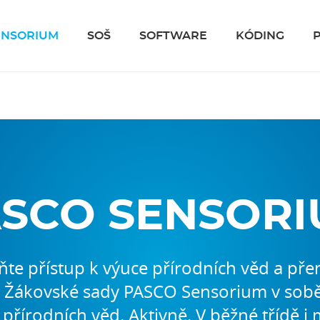
ENSORIUM
SOŠ
SOFTWARE
KÓDING
SCO SENSOR
te přístup k výuce přírodních věd a pře
ů. Žákovské sady PASCO Sensorium v sobě 
přírodních věd. Aktivně. V běžné třídě i 