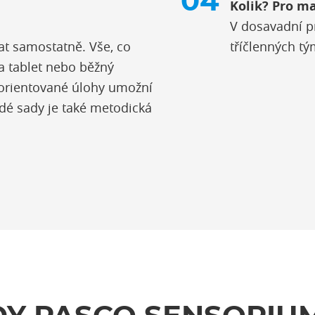
Kolik? Pro ma
V dosavadní pr
t samostatně. Vše, co
tříčlenných tý
a tablet nebo běžný
 orientované úlohy umožní
ždé sady je také metodická