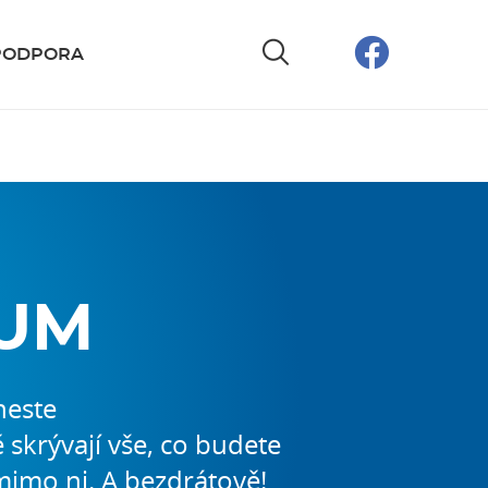
PODPORA
IUM
neste
skrývají vše, co budete
mimo ni. A bezdrátově!