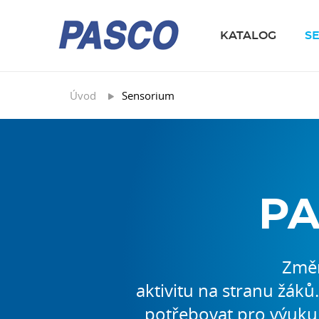
KATALOG
S
Úvod
Sensorium
PA
Změň
aktivitu na stranu žák
potřebovat pro výuku 