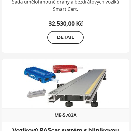
Sada umělohmotné dráhy a bezdrátových vozíků
Smart Cart.
32.530,00 Kč
DETAIL
ME-5702A
Vozíkový PAScar systém s hliníkovou