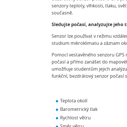
senzory teploty, vlhkosti, tlaku, s
současně.
Sledujte počasí, analyzujte jeho 
Senzor lze používat v režimu vzdál
studium mikroklimatu a záznam oko
Pomocí vestavěného senzoru GPS mů
počasí a přímo zanášet do mapovéh
umožňuje studentům jejich analýzu v
funkční, bezdrátový senzor počasí s
Teplota okolí
Barometrický tlak
Rychlost větru
Směr větru