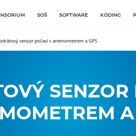
ENSORIUM
SOŠ
SOFTWARE
KÓDING
zdrátový senzor počasí s anemometrem a GPS
OVÝ SENZOR 
MOMETREM A