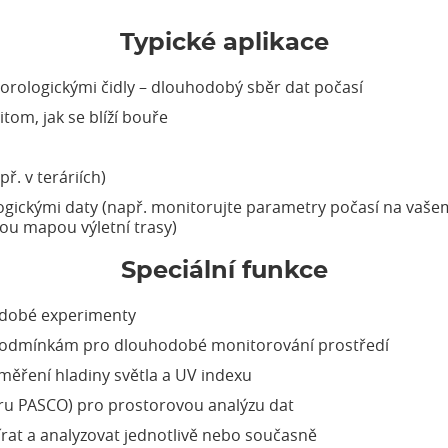
Typické aplikace
orologickými čidly – dlouhodobý sběr dat počasí
tom, jak se blíží bouře
. v teráriích)
gickými daty (např. monitorujte parametry počasí na vašem
ou mapou výletní trasy)
Speciální funkce
odobé experimenty
podmínkám pro dlouhodobé monitorování prostředí
měření hladiny světla a UV indexu
ru PASCO) pro prostorovou analýzu dat
írat a analyzovat jednotlivě nebo současně