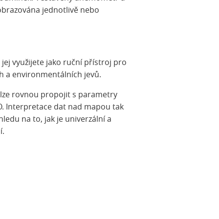
 zobrazována jednotlivě nebo
j využijete jako ruční přístroj pro
h a environmentálních jevů.
lze rovnou propojit s parametry
. Interpretace dat nad mapou tak
edu na to, jak je univerzální a
í.