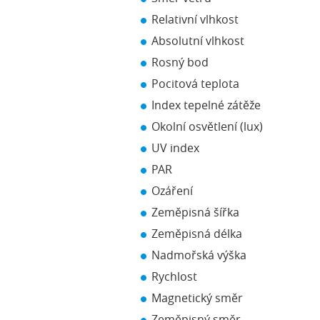
Relativní vlhkost
Absolutní vlhkost
Rosný bod
Pocitová teplota
Index tepelné zátěže
Okolní osvětlení (lux)
UV index
PAR
Ozáření
Zeměpisná šířka
Zeměpisná délka
Nadmořská výška
Rychlost
Magnetický směr
Zeměpisný směr