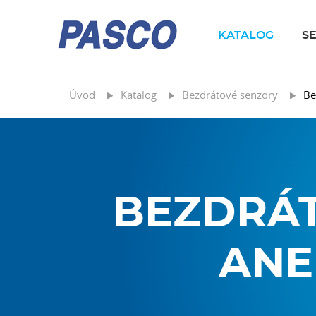
KATALOG
S
Úvod
Katalog
Bezdrátové senzory
Be
BEZDRÁT
ANE