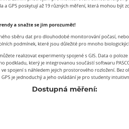
větla a GPS poskytují až 19 různých měření, která mohou být
trendy a snažte se jim porozumět!
eného sběru dat pro dlouhodobé monitorování počasí, nebo je
lních podmínek, které jsou důležité pro mnoho biologickýc
žete realizovat experimenty spojené s GIS. Data o poloze 
o podkladu, který je integrovanou součástí softwaru PASCO
e spojení s náhledem jejich prostorového rozložení. Bez ohl
 GPS je jednoduchý a jeho ovládání je pro studenty intuitivn
Dostupná měření: