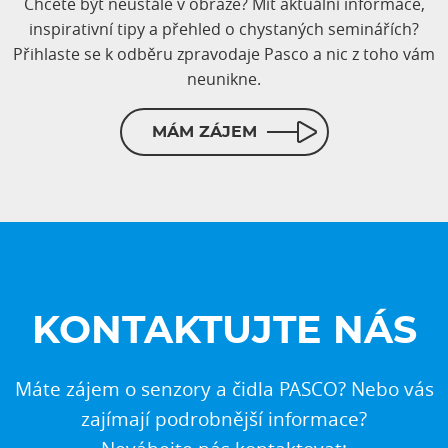
Chcete být neustále v obraze? Mít aktuální informace,
inspirativní tipy a přehled o chystaných seminářích?
Přihlaste se k odběru zpravodaje Pasco a nic z toho vám
neunikne.
MÁM ZÁJEM
KONTAKTUJTE NÁS
Máte zájem o senzory a čidla PASCO? Nebo vás
zajímají podrobnější informace?