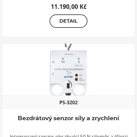
11.190,00 Kč
DETAIL
PS-3202
Bezdrátový senzor síly a zrychlení
Integrovaný senzor obsahující 50 N siloměr a tříosý